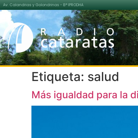
Av. Calandrias y Golondrinas - B° IPRODHA
Etiqueta:
salud
Más igualdad para la d