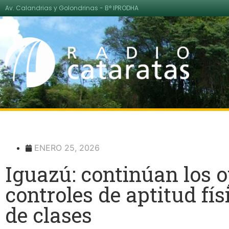
Av. Calandrias y Golondrinas - B° IPRODHA
ENERO 25, 2026
Iguazú: continúan los 
controles de aptitud fís
de clases