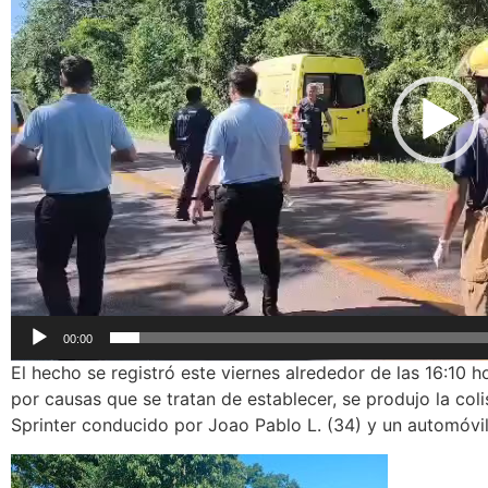
00:00
El hecho se registró este viernes alrededor de las 16:10 h
por causas que se tratan de establecer, se produjo la col
Sprinter conducido por Joao Pablo L. (34) y un automóvil