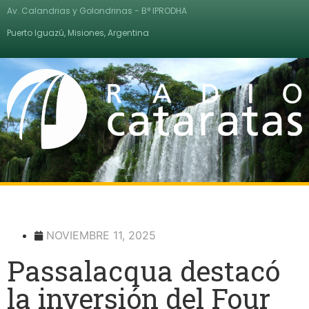
Av. Calandrias y Golondrinas - B° IPRODHA
Puerto Iguazú, Misiones, Argentina
NOVIEMBRE 11, 2025
Passalacqua destacó
la inversión del Four