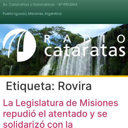
Av. Calandrias y Golondrinas - B° IPRODHA
Puerto Iguazú, Misiones, Argentina
Etiqueta:
Rovira
La Legislatura de Misiones
repudió el atentado y se
solidarizó con la