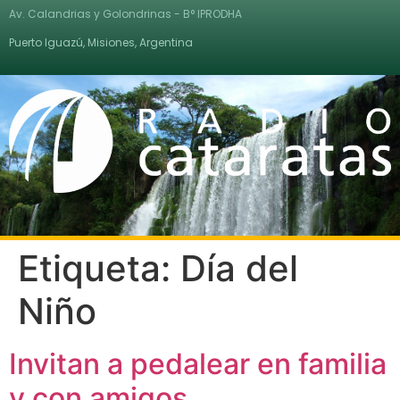
Av. Calandrias y Golondrinas - B° IPRODHA
Puerto Iguazú, Misiones, Argentina
Etiqueta:
Día del
Niño
Invitan a pedalear en familia
y con amigos