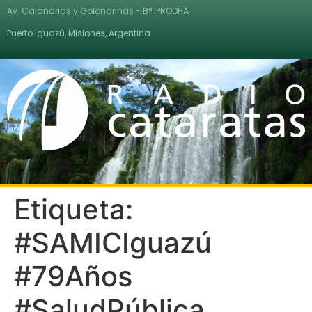
Av. Calandrias y Golondrinas - B° IPRODHA
Puerto Iguazú, Misiones, Argentina
Etiqueta:
#SAMICIguazú
#79Años
#SaludPública