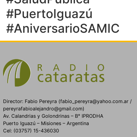
#PuertoIguazú
#AniversarioSAMIC
Director: Fabio Pereyra (fabio_pereyra@yahoo.com.ar /
pereyrafabioalejandro@gmail.com)
Av. Calandrias y Golondrinas – B° IPRODHA
Puerto Iguazú – Misiones – Argentina
Cel: (03757) 15-436030