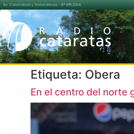
Av. Calandrias y Golondrinas - B° IPRODHA
Etiqueta:
Obera
En el centro del norte