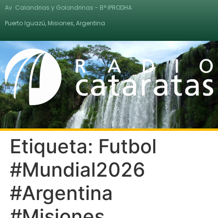
Av. Calandrias y Golondrinas - B° IPRODHA
Puerto Iguazú, Misiones, Argentina
Etiqueta:
Futbol
#Mundial2026
#Argentina
#Misiones