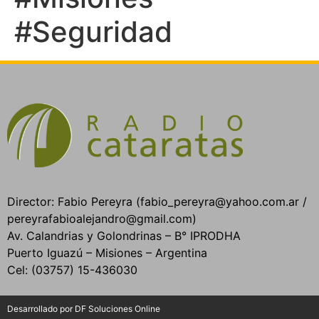
#Seguridad
Director: Fabio Pereyra (fabio_pereyra@yahoo.com.ar /
pereyrafabioalejandro@gmail.com)
Av. Calandrias y Golondrinas – B° IPRODHA
Puerto Iguazú – Misiones – Argentina
Cel: (03757) 15-436030
Desarrollado por DF Soluciones Online