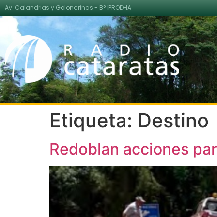
Av. Calandrias y Golondrinas - B° IPRODHA
Etiqueta:
Destino
Redoblan acciones par