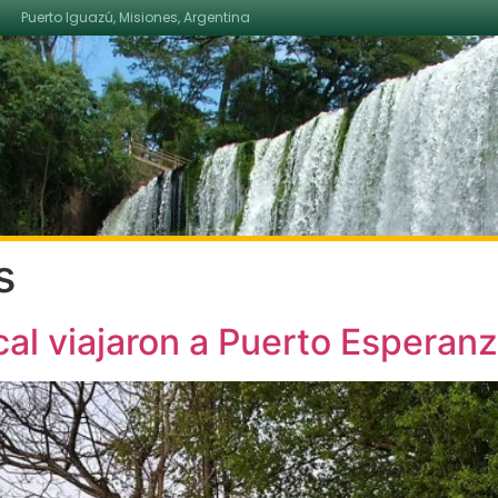
Puerto Iguazú, Misiones, Argentina
s
cal viajaron a Puerto Esperan