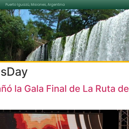
Puerto Iguazú, Misiones, Argentina
asDay
 la Gala Final de La Ruta del