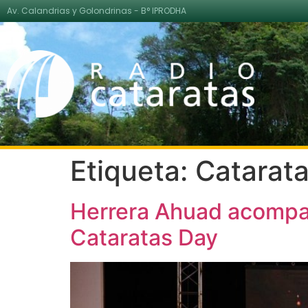
Av. Calandrias y Golondrinas - B° IPRODHA
Etiqueta:
Catarat
Herrera Ahuad acompañó
Cataratas Day