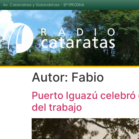
Av. Calandrias y Golondrinas - B° IPRODHA
Autor:
Fabio
Puerto Iguazú celebró 
del trabajo