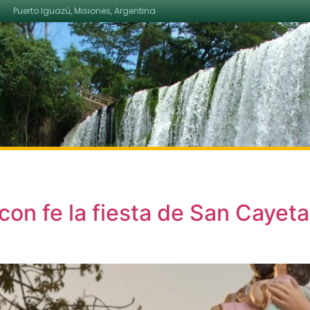
Puerto Iguazú, Misiones, Argentina
con fe la fiesta de San Cayeta