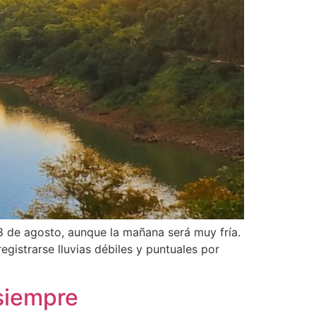
8 de agosto, aunque la mañana será muy fría.
gistrarse lluvias débiles y puntuales por
siempre