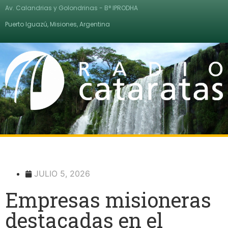
Av. Calandrias y Golondrinas - B° IPRODHA
Puerto Iguazú, Misiones, Argentina
JULIO 5, 2026
Empresas misioneras
destacadas en el