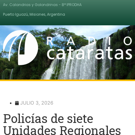
Av. Calandrias y Golondrinas - B° IPRODHA
Puerto Iguazú, Misiones, Argentina
JULIO 3, 2026
Policías de siete
Unidades Regionales