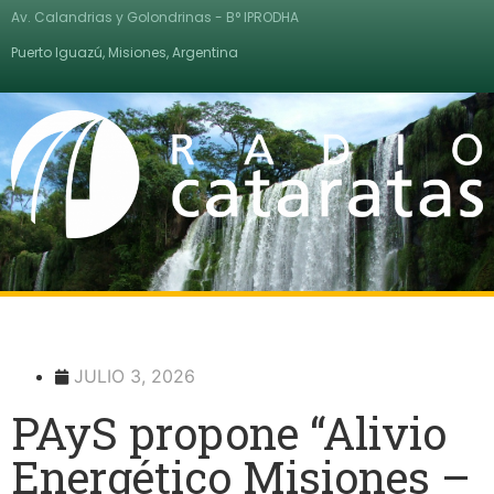
Av. Calandrias y Golondrinas - B° IPRODHA
Puerto Iguazú, Misiones, Argentina
JULIO 3, 2026
PAyS propone “Alivio
Energético Misiones –