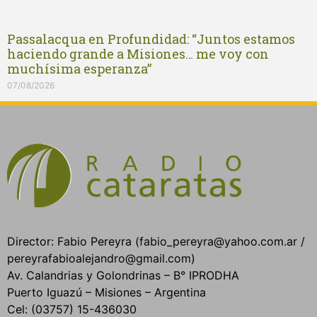
Passalacqua en Profundidad: “Juntos estamos
haciendo grande a Misiones… me voy con
muchísima esperanza”
07/08/2026
Director: Fabio Pereyra (fabio_pereyra@yahoo.com.ar /
pereyrafabioalejandro@gmail.com)
Av. Calandrias y Golondrinas – B° IPRODHA
Puerto Iguazú – Misiones – Argentina
Cel: (03757) 15-436030