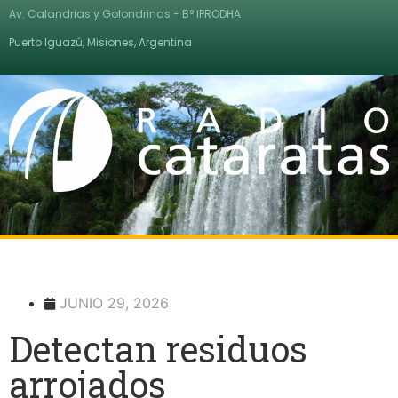
Av. Calandrias y Golondrinas - B° IPRODHA
Puerto Iguazú, Misiones, Argentina
JUNIO 29, 2026
Detectan residuos
arrojados