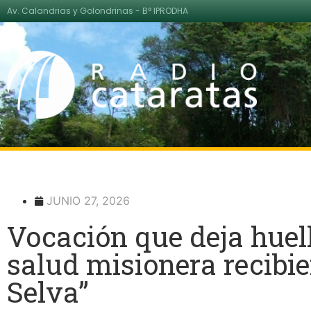
Av. Calandrias y Golondrinas - B° IPRODHA
JUNIO 27, 2026
Vocación que deja huell
salud misionera recibie
Selva”