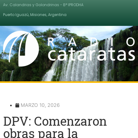
Av. Calandrias y Golondrinas - B° IPRODHA
Puerto Iguazú, Misiones, Argentina
MARZO 10, 2026
DPV: Comenzaron
obras para la