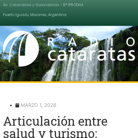
Av. Calandrias y Golondrinas - B° IPRODHA
Puerto Iguazú, Misiones, Argentina
MARZO 1, 2026
Articulación entre
salud y turismo: