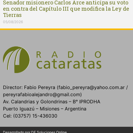
Senador misionero Carlos Arce anticipa su voto
en contra del Capítulo III que modifica la Ley de
Tierras
05/08/2026
Director: Fabio Pereyra (fabio_pereyra@yahoo.com.ar /
pereyrafabioalejandro@gmail.com)
Av. Calandrias y Golondrinas – B° IPRODHA
Puerto Iguazú – Misiones – Argentina
Cel: (03757) 15-436030
Desarrollado por DF Soluciones Online