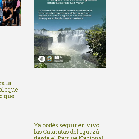
a la
 bloque
o que
Ya podés seguir en vivo
las Cataratas del Iguazú
desde el Parque Nacional