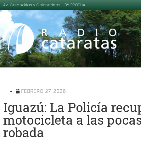
Av. Calandrias y Golondrinas - B° IPRODHA
FEBRERO 27, 2026
Iguazú: La Policía rec
motocicleta a las pocas
robada