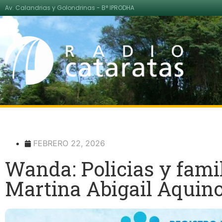
Av. Calandrias y Golondrinas - B° IPRODHA
FEBRERO 22, 2026
Wanda: Policias y fami
Martina Abigail Aquino