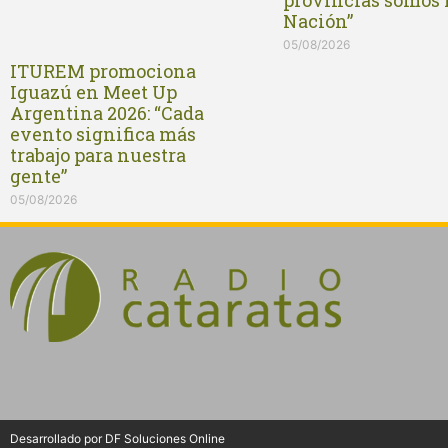
provincias somos 
Nación”
05/08/2026
ITUREM promociona
Iguazú en Meet Up
Argentina 2026: “Cada
evento significa más
trabajo para nuestra
gente”
05/08/2026
Desarrollado por DF Soluciones Online