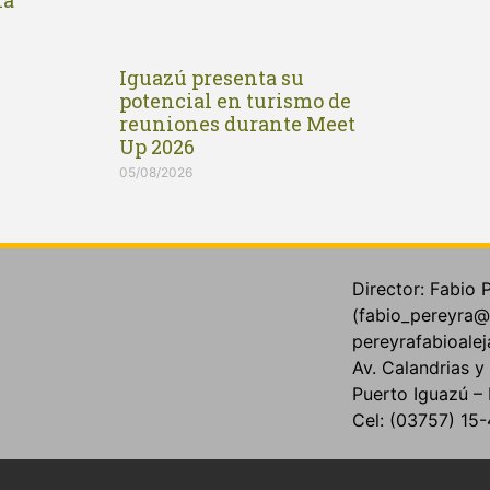
la
Iguazú presenta su
potencial en turismo de
reuniones durante Meet
Up 2026
05/08/2026
Director: Fabio 
(fabio_pereyra@
pereyrafabioale
Av. Calandrias 
Puerto Iguazú – 
Cel: (03757) 1