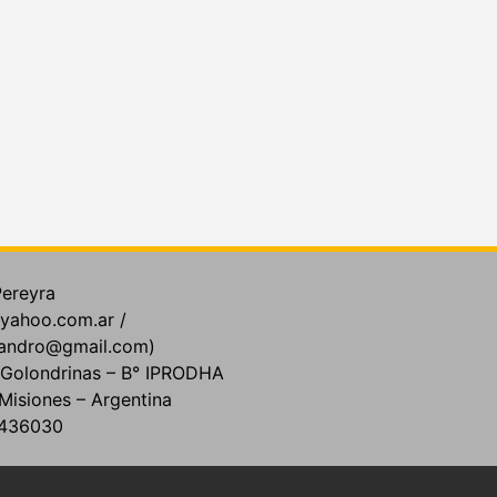
Pereyra
yahoo.com.ar /
jandro@gmail.com)
y Golondrinas – B° IPRODHA
Misiones – Argentina
5-436030