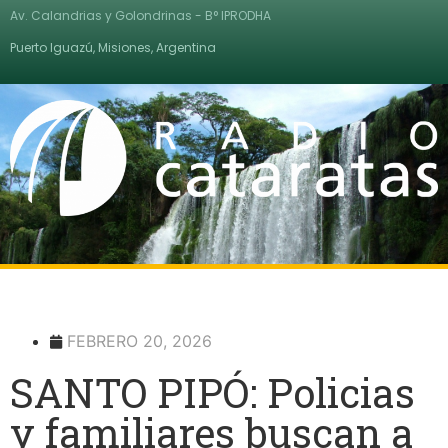
Av. Calandrias y Golondrinas - B° IPRODHA
Puerto Iguazú, Misiones, Argentina
FEBRERO 20, 2026
SANTO PIPÓ: Policias
y familiares buscan a