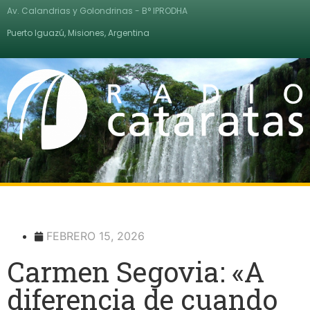
Av. Calandrias y Golondrinas - B° IPRODHA
Puerto Iguazú, Misiones, Argentina
FEBRERO 15, 2026
Carmen Segovia: «A
diferencia de cuando