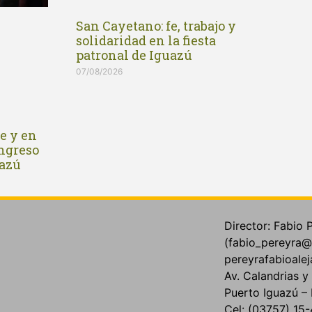
San Cayetano: fe, trabajo y
solidaridad en la fiesta
patronal de Iguazú
07/08/2026
e y en
ingreso
uazú
Director: Fabio 
(fabio_pereyra@
pereyrafabioale
Av. Calandrias 
Puerto Iguazú – 
Cel: (03757) 1