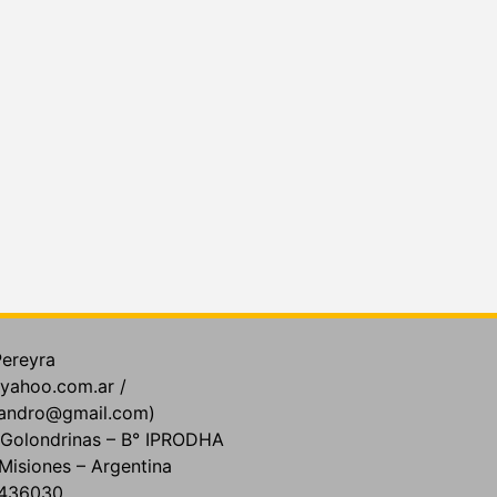
Pereyra
yahoo.com.ar /
jandro@gmail.com)
y Golondrinas – B° IPRODHA
Misiones – Argentina
5-436030