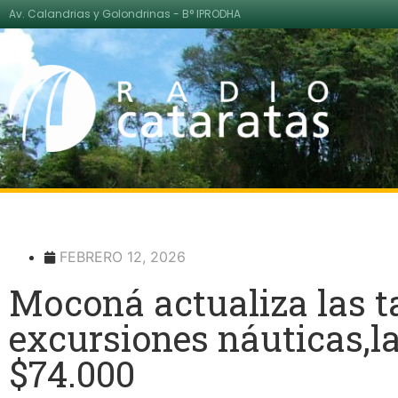
Av. Calandrias y Golondrinas - B° IPRODHA
FEBRERO 12, 2026
Moconá actualiza las ta
excursiones náuticas,l
$74.000