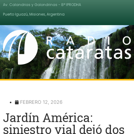
Av. Calandrias y Golondrinas - B° IPRODHA
Puerto Iguazú, Misiones, Argentina
FEBRERO 12, 2026
Jardín América:
siniestro vial dejó dos