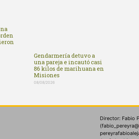
una
orden
vieron
Gendarmería detuvo a
una pareja e incautó casi
86 kilos de marihuana en
Misiones
08/08/2026
Director: Fabio 
(fabio_pereyra@
pereyrafabioale