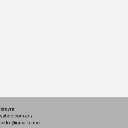
Pereyra
yahoo.com.ar /
jandro@gmail.com)