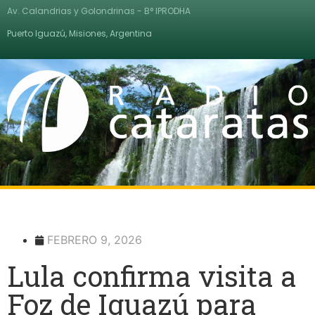
Av. Calandrias y Golondrinas - B° IPRODHA
Puerto Iguazú, Misiones, Argentina
FEBRERO 9, 2026
Lula confirma visita a
Foz de Iguazú para