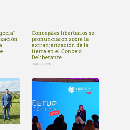
gocia”:
Concejales libertarios se
ización
pronunciaron sobre la
a
extranjerización de la
de
tierra en el Concejo
Deliberante
06/08/2026