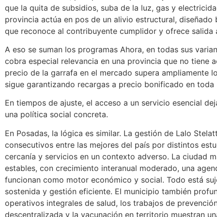
que la quita de subsidios, suba de la luz, gas y electrici
provincia actúa en pos de un alivio estructural, diseñado
que reconoce al contribuyente cumplidor y ofrece salida 
A eso se suman los programas Ahora, en todas sus variant
cobra especial relevancia en una provincia que no tiene a
precio de la garrafa en el mercado supera ampliamente los
sigue garantizando recargas a precio bonificado en toda 
En tiempos de ajuste, el acceso a un servicio esencial de
una política social concreta.
En Posadas, la lógica es similar. La gestión de Lalo Stel
consecutivos entre las mejores del país por distintos est
cercanía y servicios en un contexto adverso. La ciudad ma
estables, con crecimiento interanual moderado, una agend
funcionan como motor económico y social. Todo está sujet
sostenida y gestión eficiente. El municipio también profun
operativos integrales de salud, los trabajos de prevención
descentralizada y la vacunación en territorio muestran u