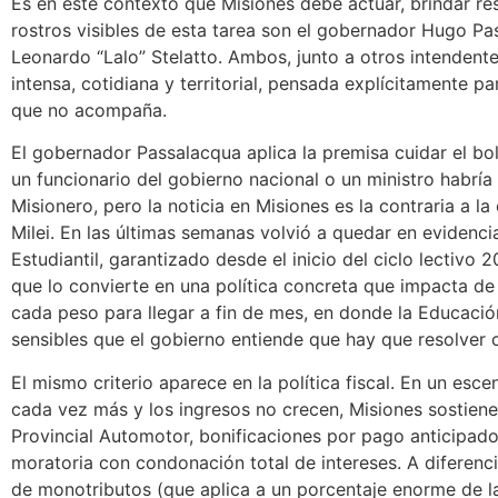
Es en este contexto que Misiones debe actuar, brindar re
rostros visibles de esta tarea son el gobernador Hugo Pa
Leonardo “Lalo” Stelatto. Ambos, junto a otros intendente
intensa, cotidiana y territorial, pensada explícitamente pa
que no acompaña.
El gobernador Passalacqua aplica la premisa cuidar el bolsi
un funcionario del gobierno nacional o un ministro habría
Misionero, pero la noticia en Misiones es la contraria a l
Milei. En las últimas semanas volvió a quedar en evidencia
Estudiantil, garantizado desde el inicio del ciclo lectivo
que lo convierte en una política concreta que impacta de
cada peso para llegar a fin de mes, en donde la Educació
sensibles que el gobierno entiende que hay que resolver co
El mismo criterio aparece en la política fiscal. En un es
cada vez más y los ingresos no crecen, Misiones sostien
Provincial Automotor, bonificaciones por pago anticipado
moratoria con condonación total de intereses. A diferen
de monotributos (que aplica a un porcentaje enorme de la