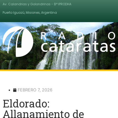
Av. Calandrias y Golondrinas - B° IPRODHA
Puerto Iguazú, Misiones, Argentina
FEBRERO 7, 2026
Eldorado:
Allanamiento de