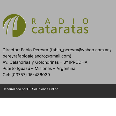
Director: Fabio Pereyra (fabio_pereyra@yahoo.com.ar /
pereyrafabioalejandro@gmail.com)
Av. Calandrias y Golondrinas – B° IPRODHA
Puerto Iguazú – Misiones – Argentina
Cel: (03757) 15-436030
Desarrollado por DF Soluciones Online