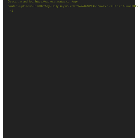
Descargar archivo: https://radiocataratas.com/wp-
video
content/uploads/2026/02/AQPCqTyGeyx297NYcW4wKiNWBsd7mWYKvYBXhY6AJuwCl0GJ
_=1