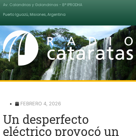
Av. Calandrias y Golondrinas - B° IPRODHA
Puerto Iguazú, Misiones, Argentina
FEBRERO 4, 2026
Un desperfecto
eléctrico provocó un