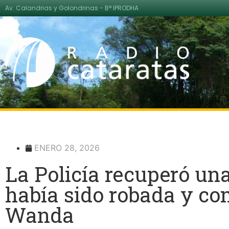
Av. Calandrias y Golondrinas - B° IPRODHA
ENERO 28, 2026
La Policía recuperó un
había sido robada y co
Wanda