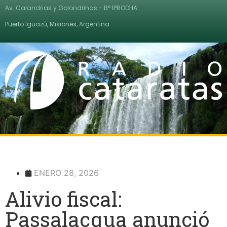
Av. Calandrias y Golondrinas - B° IPRODHA
Puerto Iguazú, Misiones, Argentina
ENERO 28, 2026
Alivio fiscal:
Passalacqua anunció