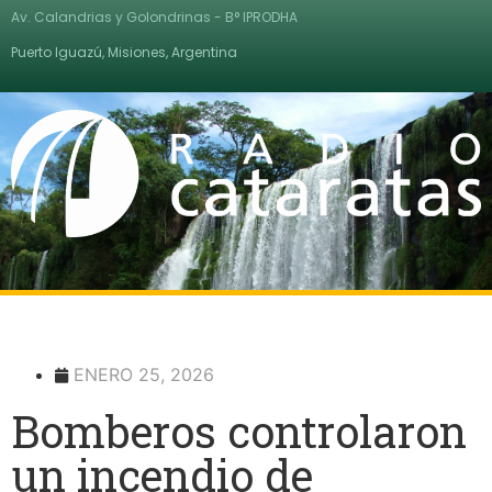
Av. Calandrias y Golondrinas - B° IPRODHA
Puerto Iguazú, Misiones, Argentina
ENERO 25, 2026
Bomberos controlaron
un incendio de