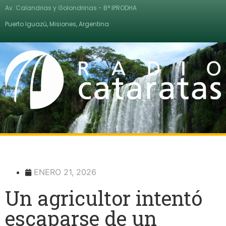
Av. Calandrias y Golondrinas - B° IPRODHA
Puerto Iguazú, Misiones, Argentina
ENERO 21, 2026
Un agricultor intentó
escaparse de un