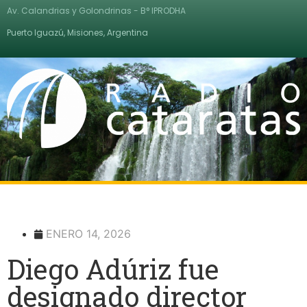
Av. Calandrias y Golondrinas - B° IPRODHA
Puerto Iguazú, Misiones, Argentina
ENERO 14, 2026
Diego Adúriz fue
designado director