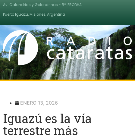
Av. Calandrias y Golondrinas - B° IPRODHA
Puerto Iguazú, Misiones, Argentina
ENERO 13, 2026
Iguazú es la vía
terrestre más