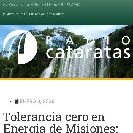
Av. Calandrias y Golondrinas - B° IPRODHA
Puerto Iguazú, Misiones, Argentina
ENERO 4, 2026
Tolerancia cero en
Energía de Misiones: