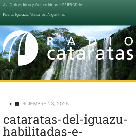
Av. Calandrias y Golondrinas - B° IPRODHA
Puerto Iguazú, Misiones, Argentina
DICIEMBRE 23, 2025
cataratas-del-iguazu-
habilitadas-e-