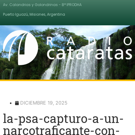
Av. Calandrias y Golondrinas - B° IPRODHA
Puerto Iguazú, Misiones, Argentina
DICIEMBRE 19, 2025
la-psa-capturo-a-un-
narcotraficante-con-