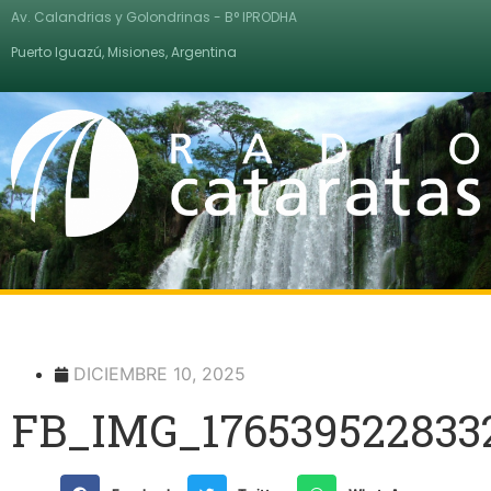
Av. Calandrias y Golondrinas - B° IPRODHA
Puerto Iguazú, Misiones, Argentina
DICIEMBRE 10, 2025
FB_IMG_176539522833