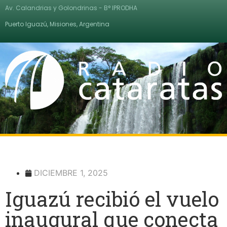
Av. Calandrias y Golondrinas - B° IPRODHA
Puerto Iguazú, Misiones, Argentina
DICIEMBRE 1, 2025
Iguazú recibió el vuelo
inaugural que conecta