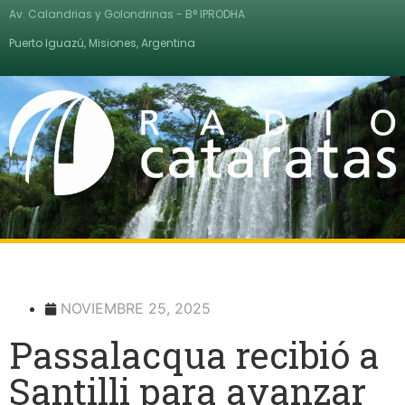
Av. Calandrias y Golondrinas - B° IPRODHA
Puerto Iguazú, Misiones, Argentina
NOVIEMBRE 25, 2025
Passalacqua recibió a
Santilli para avanzar