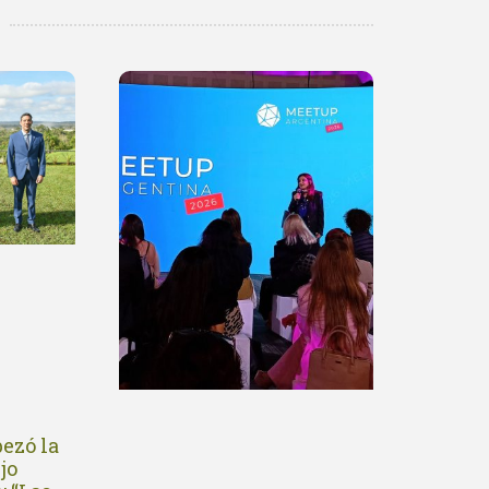
ezó la
jo