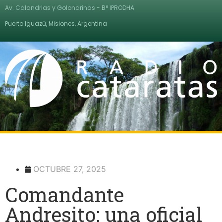
Av. Calandrias y Golondrinas - B° IPRODHA
Puerto Iguazú, Misiones, Argentina
OCTUBRE 27, 2025
Comandante
Andresito: una oficial