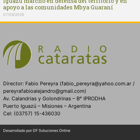
Iguazú marchó en defensa del territorio y en
apoyo a las comunidades Mbya Guaraní
07/08/2026
Director: Fabio Pereyra (fabio_pereyra@yahoo.com.ar /
pereyrafabioalejandro@gmail.com)
Av. Calandrias y Golondrinas – B° IPRODHA
Puerto Iguazú – Misiones – Argentina
Cel: (03757) 15-436030
Desarrollado por DF Soluciones Online