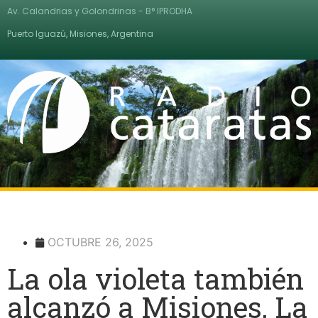
Av. Calandrias y Golondrinas - B° IPRODHA
Puerto Iguazú, Misiones, Argentina
OCTUBRE 26, 2025
La ola violeta también
alcanzó a Misiones, La