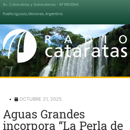
Av. Calandrias y Golondrinas - B° IPRODHA
Puerto Iguazú, Misiones, Argentina
OCTUBRE 21, 2025
Aguas Grandes
incorpora “La Perla de