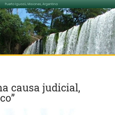
Puerto Iguazú, Misiones, Argentina
a causa judicial,
ico”