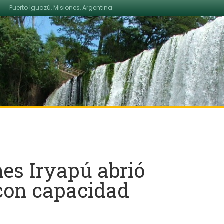
Puerto Iguazú, Misiones, Argentina
nes Iryapú abrió
 con capacidad