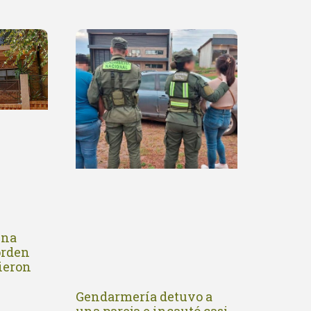
una
orden
vieron
Gendarmería detuvo a