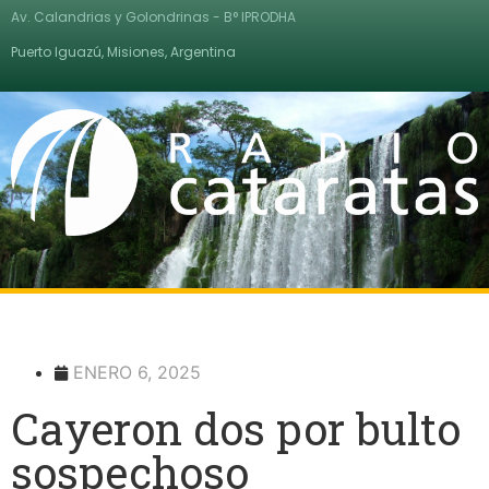
Av. Calandrias y Golondrinas - B° IPRODHA
Puerto Iguazú, Misiones, Argentina
ENERO 6, 2025
Cayeron dos por bulto
sospechoso